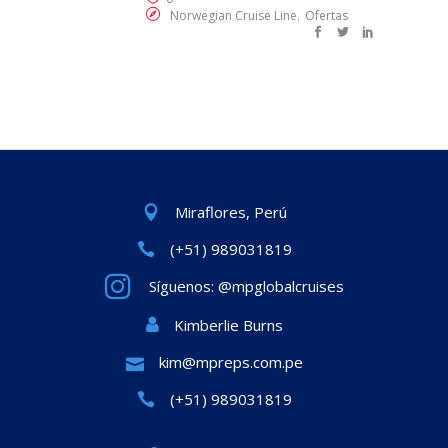
,
Norwegian Cruise Line
Ofertas
Miraflores, Perú
(+51) 989031819
Síguenos: @mpglobalcruises
Kimberlie Burns
kim@mpreps.com.pe
(+51) 989031819