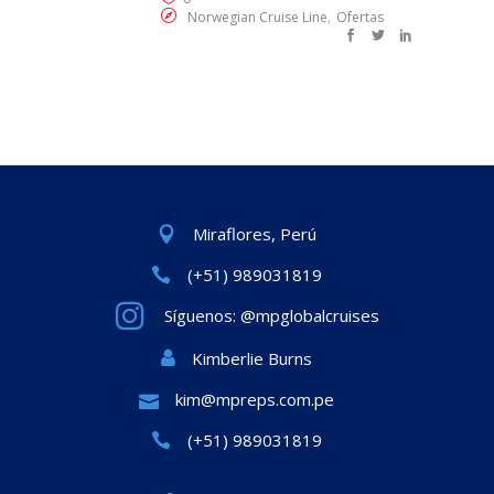
,
Norwegian Cruise Line
Ofertas
Miraflores, Perú
(+51) 989031819
Síguenos: @mpglobalcruises
Kimberlie Burns
kim@mpreps.com.pe
(+51) 989031819