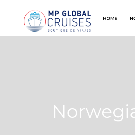
HOME
N
Norwegia