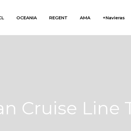
CL
OCEANIA
REGENT
AMA
+Navieras
n Cruise Line 