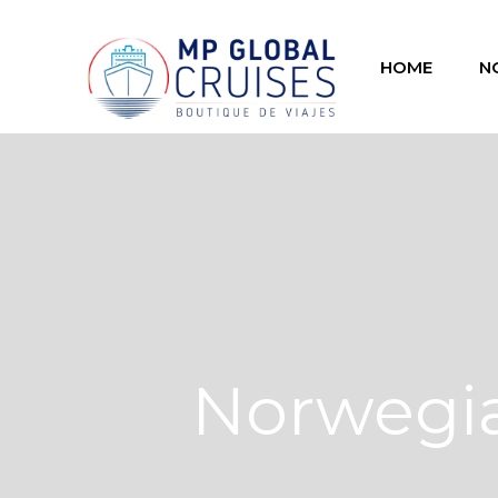
HOME
N
Norwegia