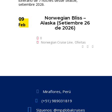
Norwegian Bliss –
09
Alaska (Setiembre 26
Feb
de 2026)
0
,
Norwegian Cruise Line
Ofertas
Miraflores, Perú
(+51) 989031819
Síguenos: @mpglobalcruises