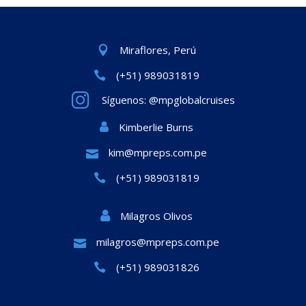
Miraflores, Perú
(+51) 989031819
Síguenos: @mpglobalcruises
Kimberlie Burns
kim@mpreps.com.pe
(+51) 989031819
Milagros Olivos
milagros@mpreps.com.pe
(+51) 989031826