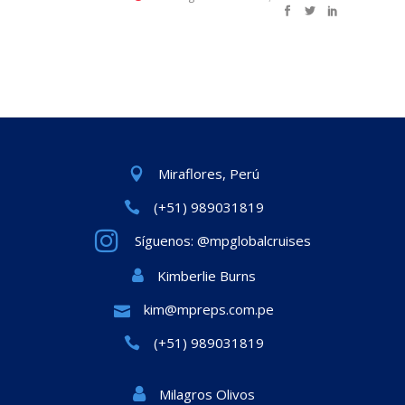
Miraflores, Perú
(+51) 989031819
Síguenos: @mpglobalcruises
Kimberlie Burns
kim@mpreps.com.pe
(+51) 989031819
Milagros Olivos