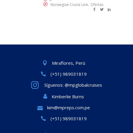
,
Norwegian Cruise Line
Ofertas
Miraflores, Perú
(+51) 989031819
Síguenos: @mpglobalcruises
Kimberlie Burns
kim@mpreps.com.pe
(+51) 989031819