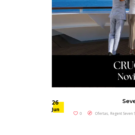
Seve
26
Jun
,
0
Ofertas
Regent Seven 