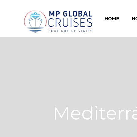
HOME
N
Mediterr