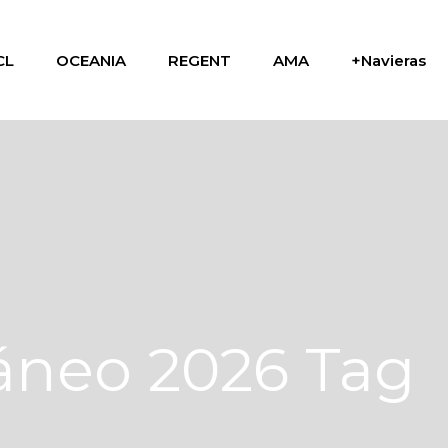
CL
OCEANIA
REGENT
AMA
+Navieras
áneo 2026 Tag