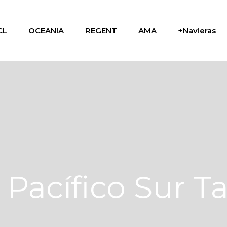
CL
OCEANIA
REGENT
AMA
+Navieras
l Pacífico Sur T