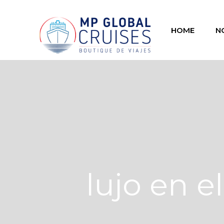
HOME
N
lujo en e