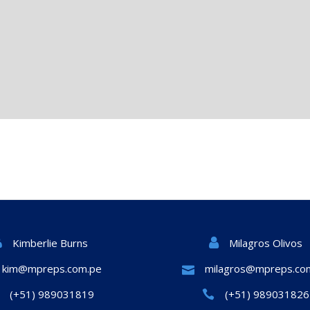
Milagros Olivos
Kimberlie Burns
kim@mpreps.com.pe
milagros@mpreps.co
(+51) 989031819
(+51) 989031826