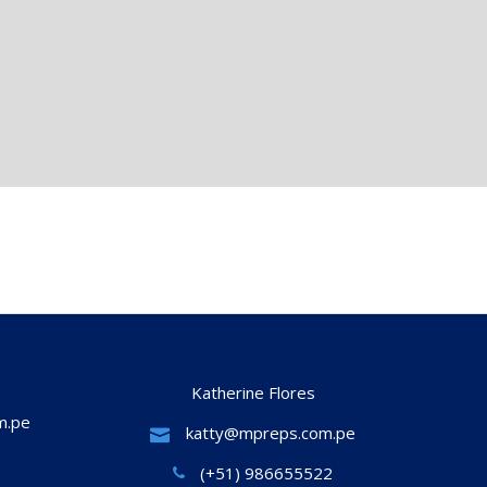
Katherine Flores
m.pe
katty@mpreps.com.pe
(+51) 986655522