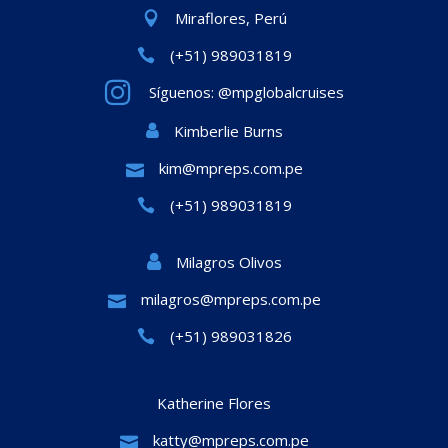
Miraflores, Perú
(+51) 989031819
Síguenos: @mpglobalcruises
Kimberlie Burns
kim@mpreps.com.pe
(+51) 989031819
Milagros Olivos
milagros@mpreps.com.pe
(+51) 989031826
Katherine Flores
katty@mpreps.com.pe