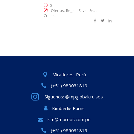
0
,
Ofertas
Regent Seven Seas
Cruises
Miraflores, Perú
(+51) 989031819
Síguenos: @mpglobalcruises
Kimberlie Burns
kim@mpreps.com.pe
(+51) 989031819