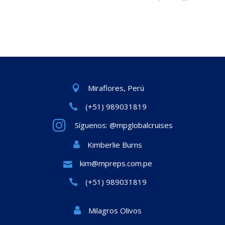
Miraflores, Perú
(+51) 989031819
Síguenos: @mpglobalcruises
Kimberlie Burns
kim@mpreps.com.pe
(+51) 989031819
Milagros Olivos