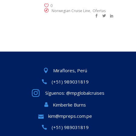
0
,
Norwegian Cruise Line
Ofertas
Miraflores, Perú
(+51) 989031819
Síguenos: @mpglobalcruises
Kimberlie Burns
kim@mpreps.com.pe
(+51) 989031819