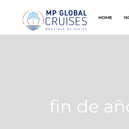
HOME
N
fin de a