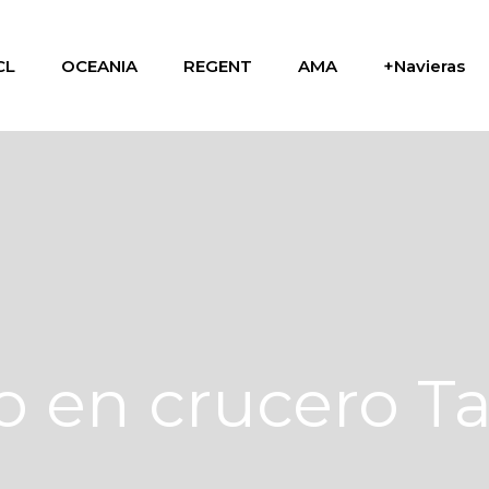
CL
OCEANIA
REGENT
AMA
+Navieras
ño en crucero T