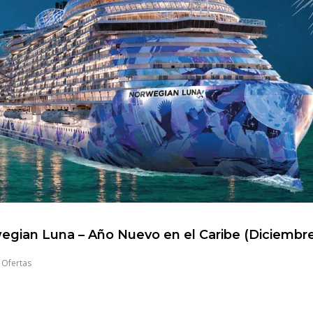
egian Luna – Año Nuevo en el Caribe (Diciembr
,
Ofertas