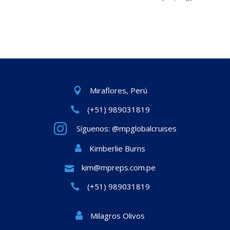
Miraflores, Perú
(+51) 989031819
Síguenos: @mpglobalcruises
Kimberlie Burns
kim@mpreps.com.pe
(+51) 989031819
Milagros Olivos