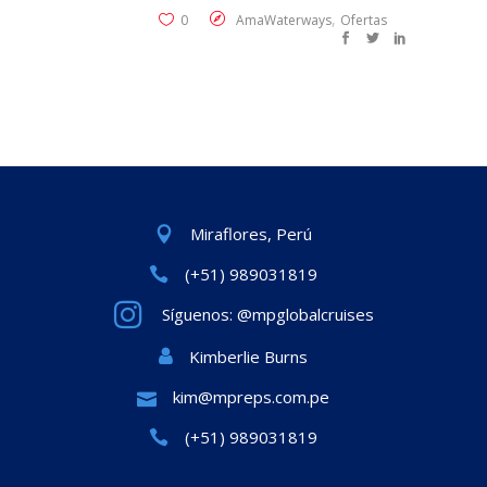
,
0
AmaWaterways
Ofertas
Miraflores, Perú
(+51) 989031819
Síguenos: @mpglobalcruises
Kimberlie Burns
kim@mpreps.com.pe
(+51) 989031819