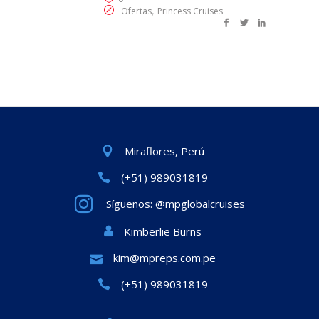
,
Ofertas
Princess Cruises
Miraflores, Perú
(+51) 989031819
Síguenos: @mpglobalcruises
Kimberlie Burns
kim@mpreps.com.pe
(+51) 989031819