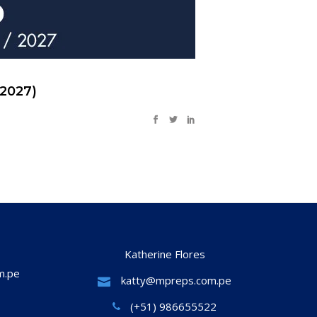
 2027)
Katherine Flores
m.pe
katty@mpreps.com.pe
(+51) 986655522