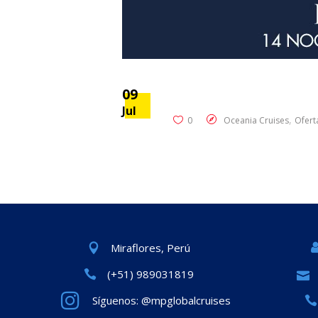
09
Jul
,
0
Oceania Cruises
Ofert
Miraflores, Perú
(+51) 989031819
Síguenos: @mpglobalcruises