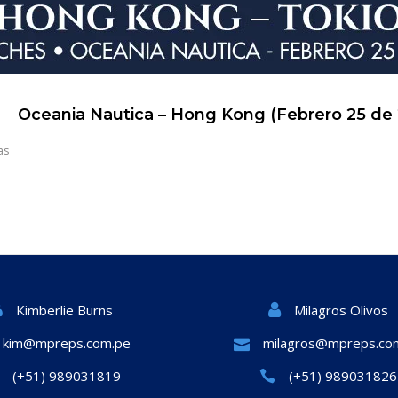
Oceania Nautica – Hong Kong (Febrero 25 de
as
Milagros Olivos
Kimberlie Burns
kim@mpreps.com.pe
milagros@mpreps.co
(+51) 989031819
(+51) 989031826