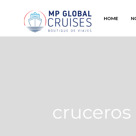
HOME
N
cruceros