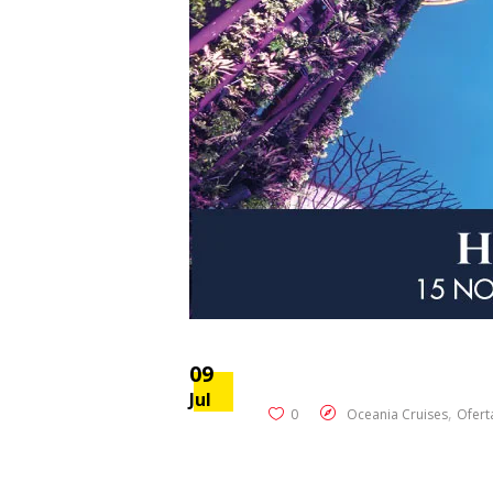
09
Jul
,
0
Oceania Cruises
Ofert