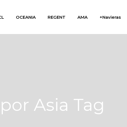
CL
OCEANIA
REGENT
AMA
+Navieras
 por Asia Tag