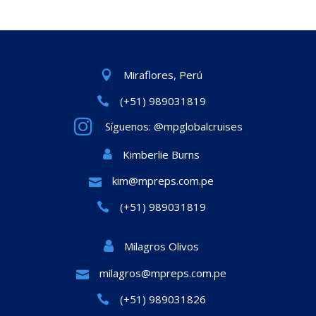
Miraflores, Perú
(+51) 989031819
Síguenos: @mpglobalcruises
Kimberlie Burns
kim@mpreps.com.pe
(+51) 989031819
Milagros Olivos
milagros@mpreps.com.pe
(+51) 989031826