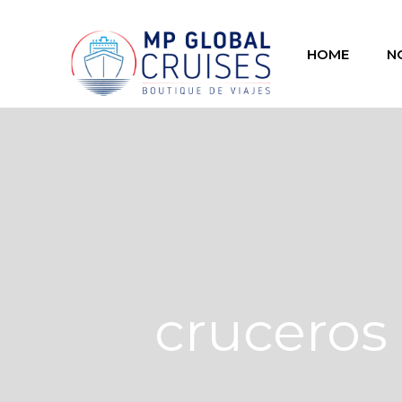
HOME
N
cruceros