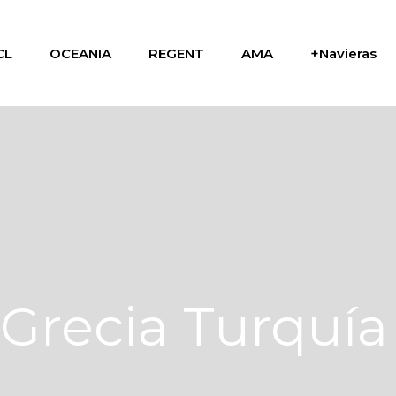
CL
OCEANIA
REGENT
AMA
+Navieras
 Grecia Turquía