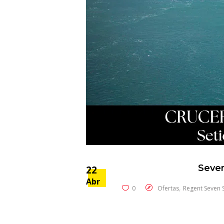
Seven
22
Abr
,
0
Ofertas
Regent Seven 