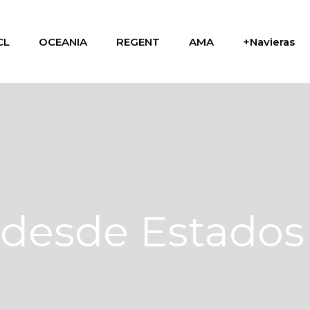
CL
OCEANIA
REGENT
AMA
+Navieras
 desde Estados