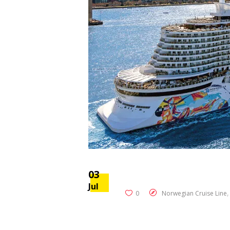
03
Jul
0
Norwegian Cruise Line