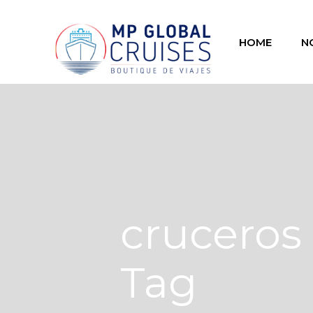
HOME
N
cruceros
Tag