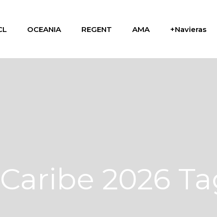
CL
OCEANIA
REGENT
AMA
+Navieras
 Caribe 2026 Ta