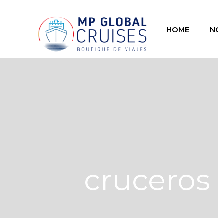
HOME
N
cruceros