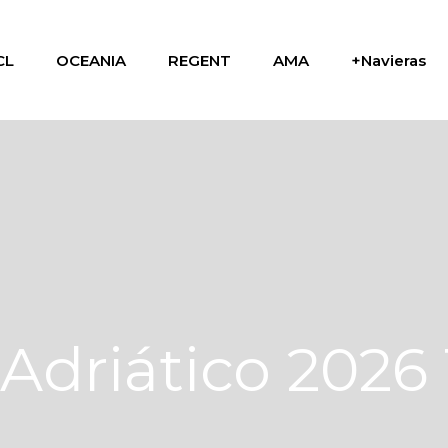
CL
OCEANIA
REGENT
AMA
+Navieras
 Adriático 2026