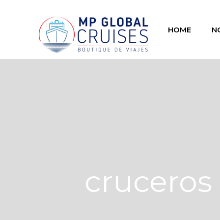
HOME
N
cruceros