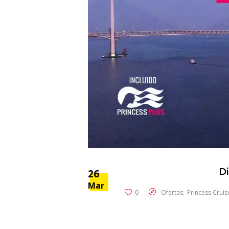
Di
26
Mar
,
0
Ofertas
Princess Cruis