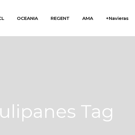
CL
OCEANIA
REGENT
AMA
+Navieras
tulipanes Tag