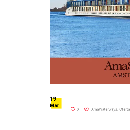
19
Mar
,
0
AmaWaterways
Oferta