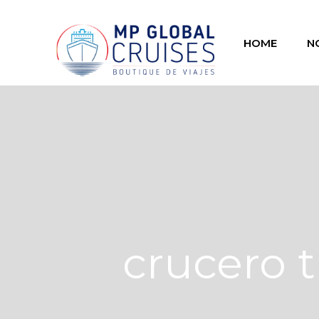
HOME
N
crucero 