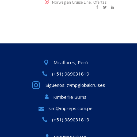
,
Norwegian Cruise Line
Ofertas
Miraflores, Perú
(+51) 989031819
Síguenos: @mpglobalcruises
Kimberlie Burns
kim@mpreps.com.pe
(+51) 989031819