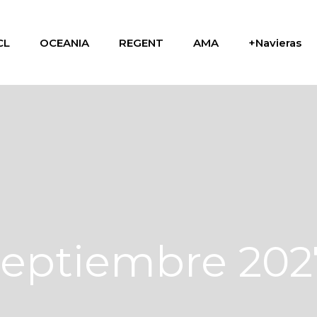
CL
OCEANIA
REGENT
AMA
+Navieras
septiembre 202