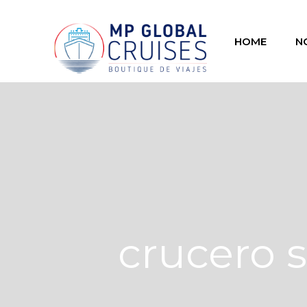
HOME
N
crucero 