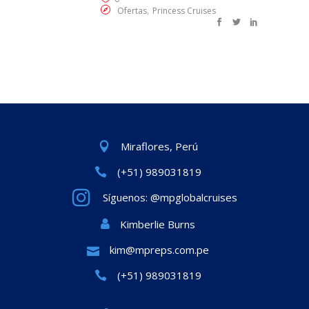
,
Ofertas
Princess Cruises
Miraflores, Perú
(+51) 989031819
Síguenos: @mpglobalcruises
Kimberlie Burns
kim@mpreps.com.pe
(+51) 989031819