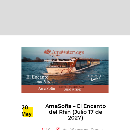
AmaSofia – El Encanto
20
del Rhin (Julio 17 de
May
2027)
,
0
AmaWaterways
Ofertas