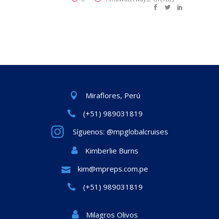
Miraflores, Perú
(+51) 989031819
Síguenos: @mpglobalcruises
Kimberlie Burns
kim@mpreps.com.pe
(+51) 989031819
Milagros Olivos