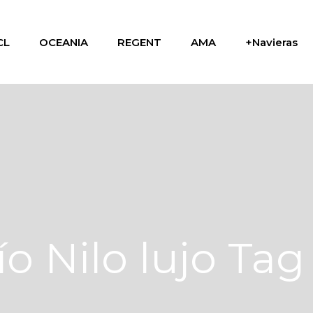
CL
OCEANIA
REGENT
AMA
+Navieras
ío Nilo lujo Tag