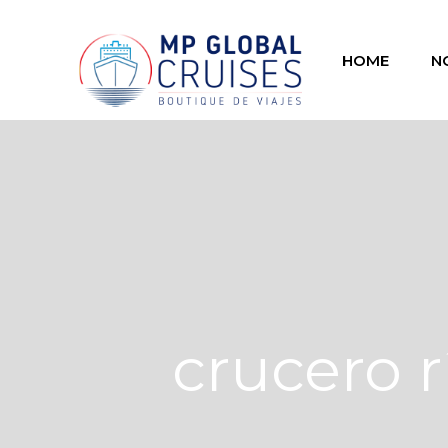
HOME
N
crucero r