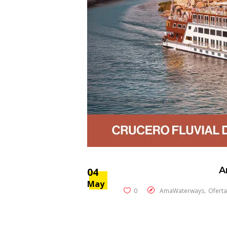
A
04
May
,
0
AmaWaterways
Oferta