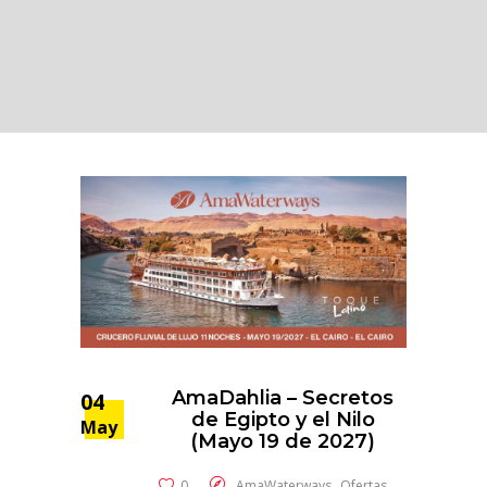
AmaDahlia – Secretos
04
de Egipto y el Nilo
May
(Mayo 19 de 2027)
,
0
AmaWaterways
Ofertas