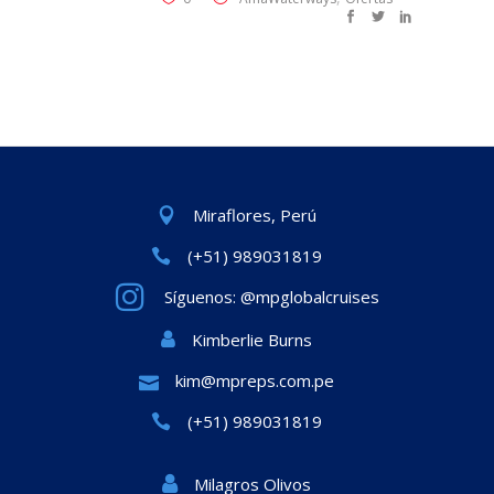
Miraflores, Perú
(+51) 989031819
Síguenos: @mpglobalcruises
Kimberlie Burns
kim@mpreps.com.pe
(+51) 989031819
Milagros Olivos