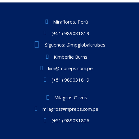
Miraflores, Perú
(+51) 989031819
Síguenos: @mpglobalcruises
Kimberlie Burns
kim@mpreps.com.pe
(+51) 989031819
Milagros Olivos
milagros@mpreps.com.pe
(+51) 989031826