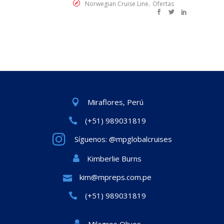
,
Norwegian Cruise Line
Ofertas
Miraflores, Perú
(+51) 989031819
Síguenos: @mpglobalcruises
Kimberlie Burns
kim@mpreps.com.pe
(+51) 989031819