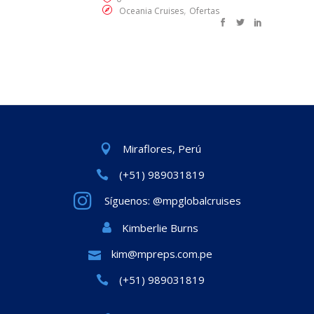
,
Oceania Cruises
Ofertas
Miraflores, Perú
(+51) 989031819
Síguenos: @mpglobalcruises
Kimberlie Burns
kim@mpreps.com.pe
(+51) 989031819