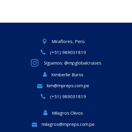
Miraflores, Perú
(+51) 989031819
Síguenos: @mpglobalcruises
Kimberlie Burns
kim@mpreps.com.pe
(+51) 989031819
Milagros Olivos
milagros@mpreps.com.pe