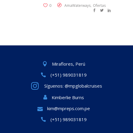
,
0
AmaWaterways
Ofertas
Miraflores, Perú
(+51) 989031819
Síguenos: @mpglobalcruises
Kimberlie Burns
kim@mpreps.com.pe
(+51) 989031819