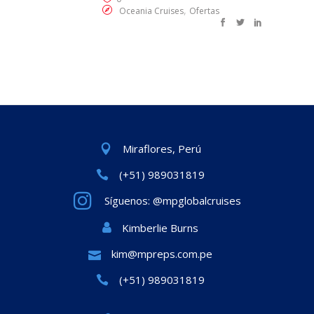
,
Oceania Cruises
Ofertas
Miraflores, Perú
(+51) 989031819
Síguenos: @mpglobalcruises
Kimberlie Burns
kim@mpreps.com.pe
(+51) 989031819