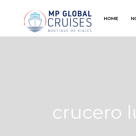
HOME
N
crucero l