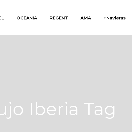
CL
OCEANIA
REGENT
AMA
+Navieras
ujo Iberia Tag