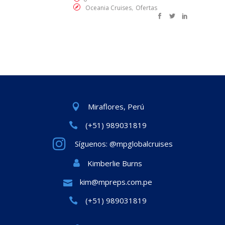
,
Oceania Cruises
Ofertas
Miraflores, Perú
(+51) 989031819
Síguenos: @mpglobalcruises
Kimberlie Burns
kim@mpreps.com.pe
(+51) 989031819