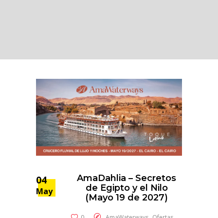
AmaDahlia – Secretos
04
de Egipto y el Nilo
May
(Mayo 19 de 2027)
,
0
AmaWaterways
Ofertas