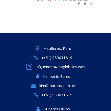
Miraflores, Perú
(+51) 989031819
Síguenos: @mpglobalcruises
Kimberlie Burns
kim@mpreps.com.pe
(+51) 989031819
Milagros Olivos