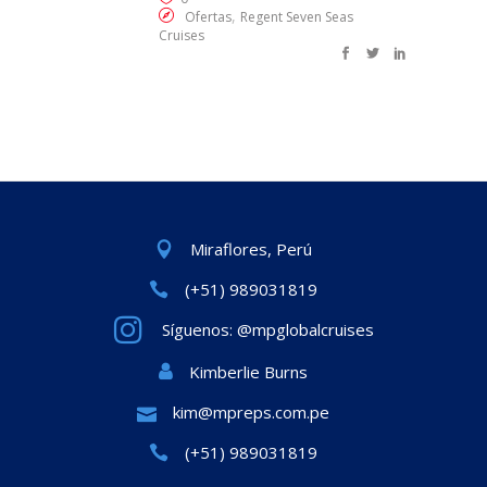
,
Ofertas
Regent Seven Seas
Cruises
Miraflores, Perú
(+51) 989031819
Síguenos: @mpglobalcruises
Kimberlie Burns
kim@mpreps.com.pe
(+51) 989031819