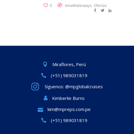
,
0
AmaWaterways
Ofertas
Miraflores, Perú
(+51) 989031819
Síguenos: @mpglobalcruises
Kimberlie Burns
kim@mpreps.com.pe
(+51) 989031819