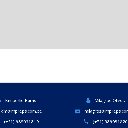
Milagros Olivos
Kimberlie Burns
kim@mpreps.com.pe
milagros@mpreps.co
(+51) 989031819
(+51) 989031826