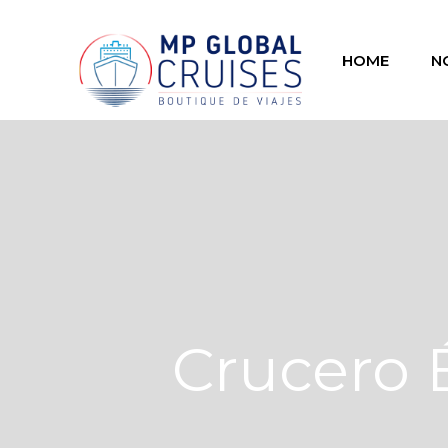
HOME
N
Crucero 