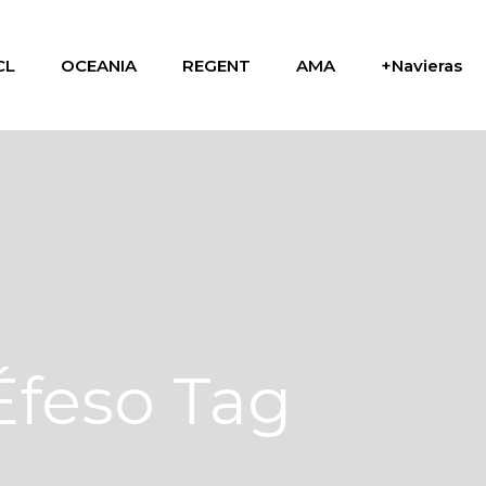
CL
OCEANIA
REGENT
AMA
+Navieras
Éfeso Tag