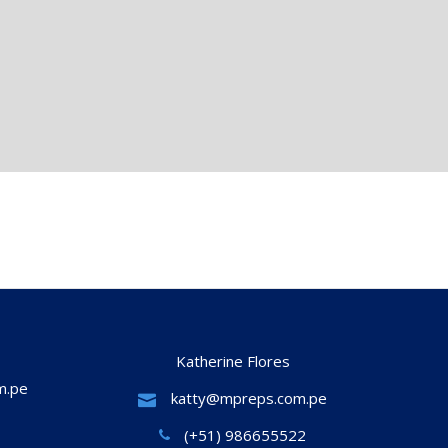
Katherine Flores
m.pe
katty@mpreps.com.pe
(+51) 986655522