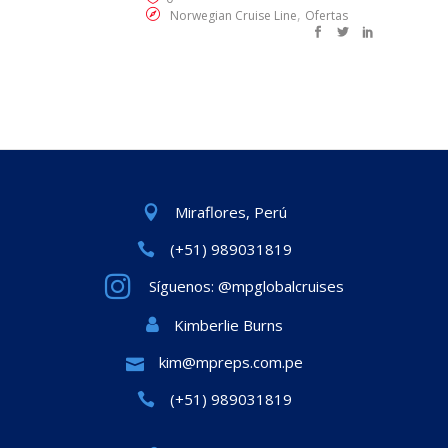
,
Norwegian Cruise Line
Ofertas
Miraflores, Perú
(+51) 989031819
Síguenos: @mpglobalcruises
Kimberlie Burns
kim@mpreps.com.pe
(+51) 989031819