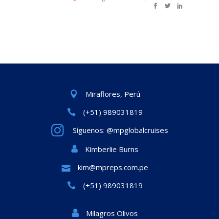
Miraflores, Perú
(+51) 989031819
Síguenos: @mpglobalcruises
Kimberlie Burns
kim@mpreps.com.pe
(+51) 989031819
Milagros Olivos