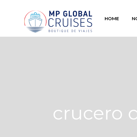
HOME
N
crucero 