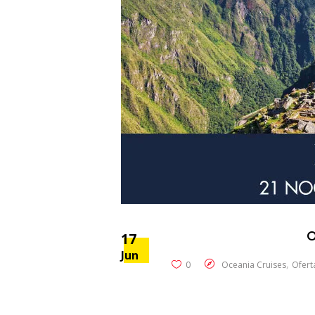
O
17
Jun
,
0
Oceania Cruises
Ofert