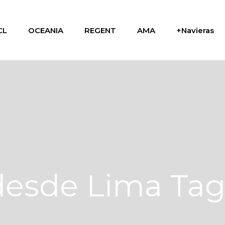
CL
OCEANIA
REGENT
AMA
+Navieras
desde Lima Ta