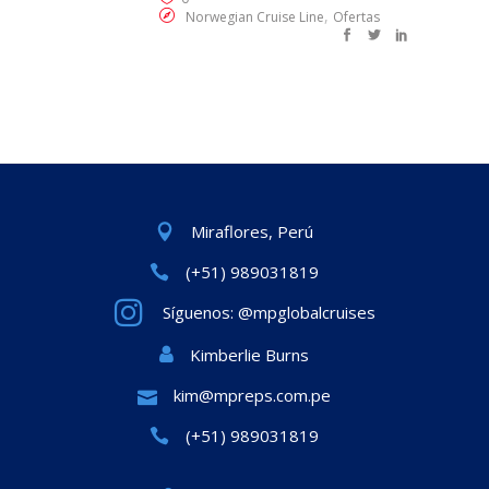
,
Norwegian Cruise Line
Ofertas
Miraflores, Perú
(+51) 989031819
Síguenos: @mpglobalcruises
Kimberlie Burns
kim@mpreps.com.pe
(+51) 989031819