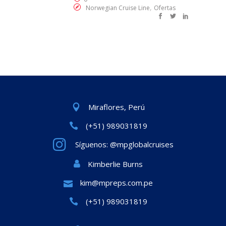
,
Norwegian Cruise Line
Ofertas
Miraflores, Perú
(+51) 989031819
Síguenos: @mpglobalcruises
Kimberlie Burns
kim@mpreps.com.pe
(+51) 989031819