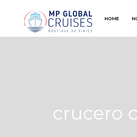
HOME
N
crucero c