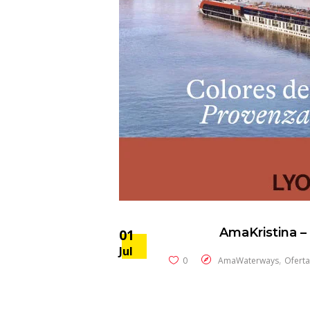
AmaKristina –
01
Jul
,
0
AmaWaterways
Oferta