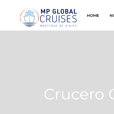
HOME
N
Crucero 