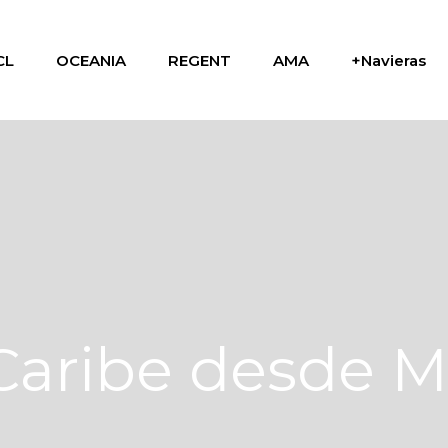
CL
OCEANIA
REGENT
AMA
+Navieras
Caribe desde M